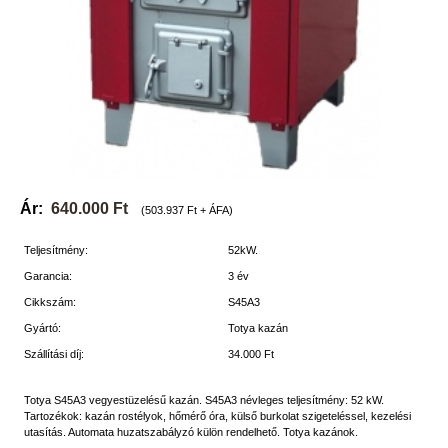
Ár:
640.000 Ft
(503.937 Ft + ÁFA)
Teljesítmény:
52kW.
Garancia:
3 év
Cikkszám:
S45A3
Gyártó:
Totya kazán
Szállítási díj:
34.000 Ft
Totya S45A3 vegyestüzelésű kazán. S45A3 névleges teljesítmény: 52 kW.
Tartozékok: kazán rostélyok, hőmérő óra, külső burkolat szigeteléssel, kezelési
utasítás. Automata huzatszabályzó külön rendelhető. Totya kazánok.