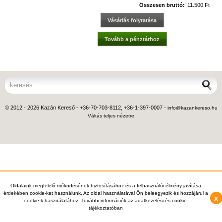
Összesen bruttó:
11.500 Ft
Vásárlás folytatása
Tovább a pénztárhoz
© 2012 - 2026 Kazán Kereső - +36-70-703-8112, +36-1-397-0007 -
info@kazankereso.hu
Váltás teljes nézetre
Oldalaink megfelelő működésének biztosításához és a felhasználói élmény javítása
érdekében cookie-kat használunk. Az oldal használatával Ön beleegyezik és hozzájárul a
x
cookie-k használatához. További információk az adatkezelési és cookie
tájékoztatóban