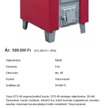
Ár:
599.000 Ft
(471.654 Ft + ÁFA)
Teljesítmény:
55kW.
Garancia:
3 év
Cikkszám:
dts_48
Gyártó:
Totya kazán
Szállítási díj:
34.000 Ft
Totya DTS 48 vegyestüzelésű kazán. DTS 48 névleges teljesítmény: 55 kW.
Tartozékok: kazán rostélyok, hőmérő óra, külső burkolat szigeteléssel, kezelési
utasítás. Automata huzatszabályzó külön rendelhető. Totya kazánok.