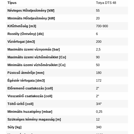
Típus
Totya DTS 48
Névleges Hőteljesítmény [kW]
55
Minimális Hőteljesítmény [kW]
20
Kifűthetőség [m3]
700-900
Rostély (Öntvény) [db]
6
Víztérfogat [dm3]
200
Maximális üzemi víznyomás [bar]
2,5
Maximális üzemi vízhőmérséklet [Co]
90
Minimális üzemi vízhőmérséklet [Co]
50
Füstcső átmérője [mm]
180
Égéstér térfogata [dm3]
172
Előremenő csatlakozás [coll]
2"
Visszatérő csatlakozás [coll]
2"
Töltő-ürítő [coll]
3/4"
Minimális huzatigény [mbar]
0,25
Szükséges kémény magasság [m]
12
Súly [kg]
340