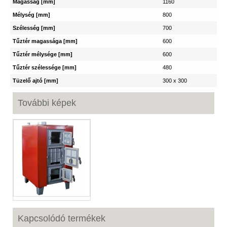
Magasság [mm]
1160
Mélység [mm]
800
Szélesség [mm]
700
Tűztér magassága [mm]
600
Tűztér mélysége [mm]
600
Tűztér szélessége [mm]
480
Tüzelő ajtó [mm]
300 x 300
További képek
Kapcsolódó termékek