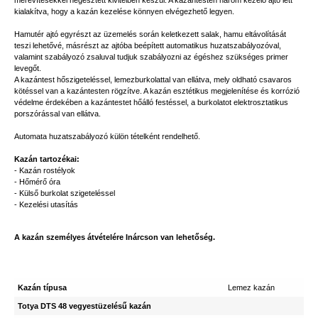
merevítésekkel hegesztett kivitelben készül. A kazántesten három kezelő ajtó lett
kialakítva, hogy a kazán kezelése könnyen elvégezhető legyen.
Hamutér ajtó egyrészt az üzemelés során keletkezett salak, hamu eltávolítását
teszi lehetővé, másrészt az ajtóba beépített automatikus huzatszabályozóval,
valamint szabályozó zsaluval tudjuk szabályozni az égéshez szükséges primer
levegőt.
A kazántest hőszigeteléssel, lemezburkolattal van ellátva, mely oldható csavaros
kötéssel van a kazántesten rögzítve. A kazán esztétikus megjelenítése és korrózió
védelme érdekében a kazántestet hőálló festéssel, a burkolatot elektrosztatikus
porszórással van ellátva.
Automata huzatszabályozó külön tételként rendelhető.
Kazán tartozékai:
- Kazán rostélyok
- Hőmérő óra
- Külső burkolat szigeteléssel
- Kezelési utasítás
A kazán személyes átvételére Inárcson van lehetőség.
Kazán típusa
Lemez kazán
Totya DTS 48 vegyestüzelésű kazán