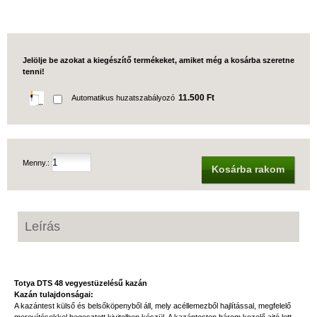
Jelölje be azokat a kiegészítő termékeket, amiket még a kosárba szeretne
tenni!
11.500 Ft
Automatikus huzatszabályozó
Menny.:
Kosárba rakom
Leírás
Totya DTS 48 vegyestüzelésű kazán
Kazán tulajdonságai:
A kazántest külső és belsőköpenyből áll, mely acéllemezből hajlítással, megfelelő