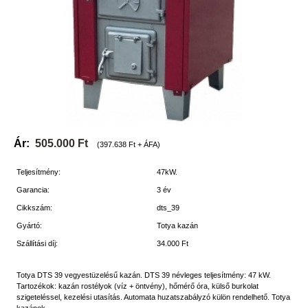
Ár:
505.000 Ft
(397.638 Ft + ÁFA)
Teljesítmény:
47kW.
Garancia:
3 év
Cikkszám:
dts_39
Gyártó:
Totya kazán
Szállítási díj:
34.000 Ft
Totya DTS 39 vegyestüzelésű kazán. DTS 39 névleges teljesítmény: 47 kW.
Tartozékok: kazán rostélyok (víz + öntvény), hőmérő óra, külső burkolat
szigeteléssel, kezelési utasítás. Automata huzatszabályzó külön rendelhető. Totya