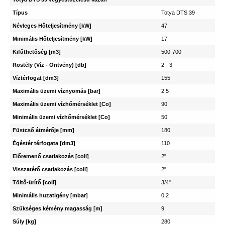
Típus
Totya DTS 39
Névleges Hőteljesítmény [kW]
47
Minimális Hőteljesítmény [kW]
17
Kifűthetőség [m3]
500-700
Rostély (Víz - Öntvény) [db]
2 - 3
Víztérfogat [dm3]
155
Maximális üzemi víznyomás [bar]
2,5
Maximális üzemi vízhőmérséklet [Co]
90
Minimális üzemi vízhőmérséklet [Co]
50
Füstcső átmérője [mm]
180
Égéstér térfogata [dm3]
110
Előremenő csatlakozás [coll]
2"
Visszatérő csatlakozás [coll]
2"
Töltő-ürítő [coll]
3/4"
Minimális huzatigény [mbar]
0,2
Szükséges kémény magasság [m]
9
Súly [kg]
280