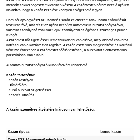
A kazántest külső és belsőköpenyből áll, mely acéllemezből hajlítással, megfelelő
merevítésekkel hegesztett kivitelben készül. A kazántesten három kezelő ajtó lett
kialakítva, hogy a kazán kezelése könnyen elvégezhető legyen.
Hamutér ajtó egyrészt az üzemelés során keletkezett salak, hamu eltávolítását
teszi lehetővé, másrészt az ajtóba beépített automatikus huzatszabályozóval,
valamint szabályozó zsaluval tudjuk szabályozni az égéshez szükséges primer
levegőt.
A kazántest hőszigeteléssel, lemezburkolattal van ellátva, mely oldható csavaros
kötéssel van a kazántesten rögzítve. A kazán esztétikus megjelenítése és korrózió
védelme érdekében a kazántestet hőálló festéssel, a burkolatot elektrosztatikus
porszórással van ellátva.
Automata huzatszabályozó külön tételként rendelhető.
Kazán tartozékai:
- Kazán rostélyok
- Hőmérő óra
- Külső burkolat szigeteléssel
- Kezelési utasítás
A kazán személyes átvételére Inárcson van lehetőség.
Kazán típusa
Lemez kazán
Totya DTS 39 vegyestüzelésű kazán