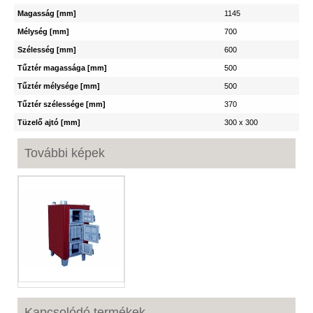
Magasság [mm]
1145
Mélység [mm]
700
Szélesség [mm]
600
Tűztér magassága [mm]
500
Tűztér mélysége [mm]
500
Tűztér szélessége [mm]
370
Tüzelő ajtó [mm]
300 x 300
További képek
Kapcsolódó termékek