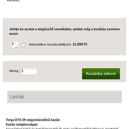
kazánok.
Jelölje be azokat a kiegészítő termékeket, amiket még a kosárba szeretne
tenni!
11.500 Ft
Automatikus huzatszabályozó
Menny.:
Kosárba rakom
Leírás
Totya DTS 39 vegyestüzelésű kazán
Kazán tulajdonságai: