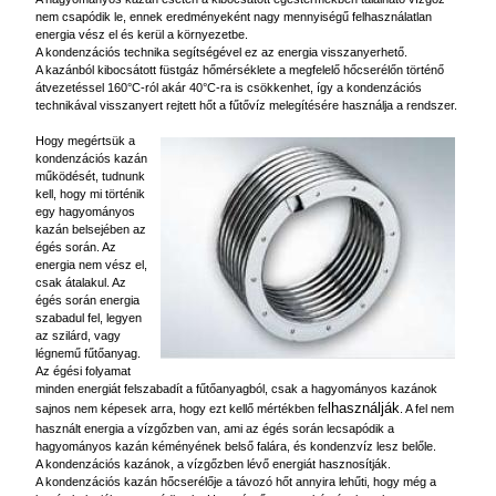
nem csapódik le, ennek eredményeként nagy mennyiségű felhasználatlan
energia vész el és kerül a környezetbe.
A kondenzációs technika segítségével ez az energia visszanyerhető
.
A
kazánból kibocsátott füstgáz hőmérséklete a megfelelő hőcserélőn történő
átvezetés
sel
160°C-ról akár 40°C-ra is csökkenhet, így a
kondenzációs
technikával visszanyert rejtett hőt a fűtővíz melegítésére használja a rendszer.
Hogy megértsük a
kondenzációs kazán
működését, tudnunk
kell, hogy mi történik
egy hagyományos
kazán belsejében az
égés során. Az
energia nem vész el,
csak átalakul. Az
égés során energia
szabadul fel, legyen
az szilárd, vagy
légnemű fűtőanyag.
Az égési folyamat
minden energiát felszabadít a fűtőanyagból, csak a hagyományos kazánok
lhasználják
sajnos nem képesek arra, hogy ezt
kellő mértékben
fe
. A fel nem
használt energia a vízgőzben van, ami az égés során lecsapódik a
hagyományos kazán kéményének belső falára, és kondenzvíz lesz belőle.
A kondenzációs kazánok, a vízgőzben lévő energiát hasznosítják.
A kondenzációs kazán hőcserélője a távozó hőt annyira lehűti, hogy még a