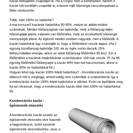
kazán belsejében csapódjon le.
H
a a vízgőz nem a kéményben, hanem a
kazán hőcserélőjén csapódik le, a benne rejlő hőenergia visszaforgatható a
fűtés rendszerbe.
T
öbb, mint 100%-os hatásfok?
A mai korszerű kazánok hatásfoka 90-95%, melyet az alábbi módon
számolnak. Minden fűtőanyagnak van égéshője, mely a fűtőanyag teljes
hőenergiáját jelenti, valamint van fűtőértéke, mely az érzékelhető hőenergia
mennyiségét jelenti. Az égéshő minden esetben nagyobb, mint a fűtőérték. A
kazán hatásfokát úgy számolják ki, hogy a fűtőértéket veszik alapul. (Ha 1
egység tüzelőanyag égéshője 100, de az égés során távozik 15%
felhasználatlan energia, akkor az adott fűtőanyag fűtőértéke 85 lesz. Ezt a
fűtőértéket a kazánok hatásfokának számításakor 100-nak veszik. Pl: ha 85
egység fűtőértékű fűtőanyagot a kazán 90%-ban tud hasznosítani, akkor a
kazán 90%-os hatásfokkal fűt.)
Hogyan lehet egy kazán 100% feletti hatásfoka? - A kondenzációs kazán az
eltávozó hőt is megfogja, amivel eddig nem számoltak a szakemberek így a
kondenzációs kazán 100% feletti hatásfokot is elérhet. Ezért ne lepődjünk meg,
ha azt olvassuk, hogy a kondenzációs kazán több mint 100%-os hatásfokkal
fűt.
Kondenzációs kazán -
égéstermék elvezetés
A kondenzációs kazán esetén az
égéstermék elvezetés elve hasonló
a hagyományos, turbó kazánok
égéstermék elvezetéséhez, azaz a