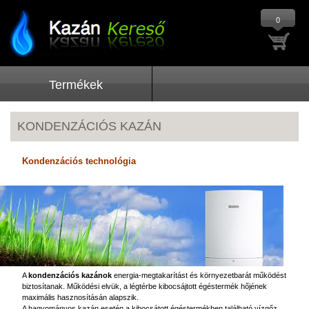
0
Termékek
KONDENZÁCIÓS KAZÁN
Kondenzációs technológia
A
kondenzációs kazánok
energia-megtakarítást és környezetbarát működést
biztosítanak. Működési
elvük,
a légtérbe kibocsájtott égéstermék hőjének
maximális hasznosításán alapszik.
A hagyományos kazán esetén a kibocsátott égéstermékben található vízgőz