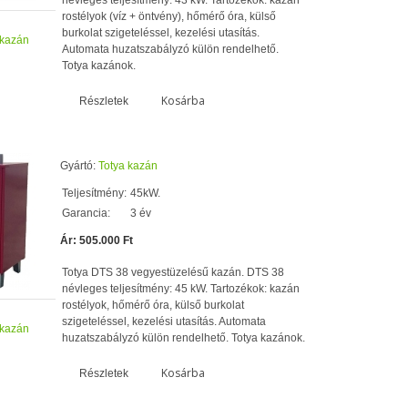
névleges teljesítmény: 43 kW. Tartozékok: kazán
rostélyok (víz + öntvény), hőmérő óra, külső
burkolat szigeteléssel, kezelési utasítás.
 kazán
Automata huzatszabályzó külön rendelhető.
Totya kazánok.
Kosárba
Részletek
Gyártó:
Totya kazán
Teljesítmény:
45kW.
Garancia:
3 év
Ár: 505.000 Ft
Totya DTS 38 vegyestüzelésű kazán. DTS 38
névleges teljesítmény: 45 kW. Tartozékok: kazán
rostélyok, hőmérő óra, külső burkolat
szigeteléssel, kezelési utasítás. Automata
 kazán
huzatszabályzó külön rendelhető. Totya kazánok.
Kosárba
Részletek