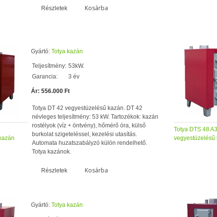
Kosárba
Részletek
Gyártó:
Totya kazán
Teljesítmény:
53kW.
Garancia:
3 év
Ár: 556.000 Ft
Totya DT 42 vegyestüzelésű kazán. DT 42
névleges teljesítmény: 53 kW. Tartozékok: kazán
rostélyok (víz + öntvény), hőmérő óra, külső
Totya DTS 48 A
burkolat szigeteléssel, kezelési utasítás.
kazán
vegyestüzelésű
Automata huzatszabályzó külön rendelhető.
Totya kazánok.
Kosárba
Részletek
Gyártó:
Totya kazán