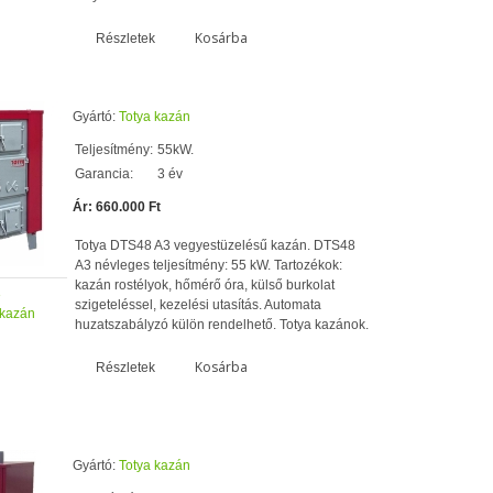
Kosárba
Részletek
Gyártó:
Totya kazán
Teljesítmény:
55kW.
Garancia:
3 év
Ár: 660.000 Ft
Totya DTS48 A3 vegyestüzelésű kazán. DTS48
A3 névleges teljesítmény: 55 kW. Tartozékok:
kazán rostélyok, hőmérő óra, külső burkolat
3
szigeteléssel, kezelési utasítás. Automata
 kazán
huzatszabályzó külön rendelhető. Totya kazánok.
Kosárba
Részletek
Gyártó:
Totya kazán