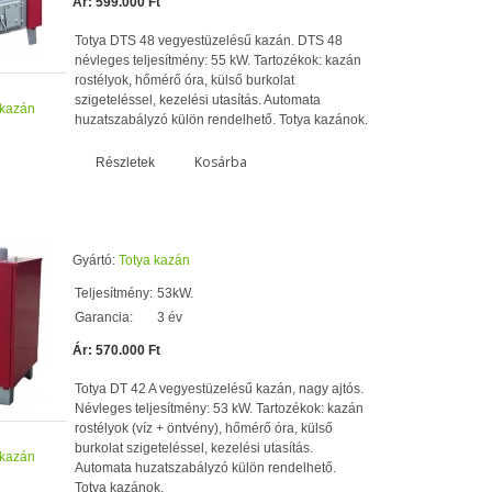
Ár: 599.000 Ft
Totya DTS 48 vegyestüzelésű kazán. DTS 48
névleges teljesítmény: 55 kW. Tartozékok: kazán
rostélyok, hőmérő óra, külső burkolat
szigeteléssel, kezelési utasítás. Automata
 kazán
huzatszabályzó külön rendelhető. Totya kazánok.
Kosárba
Részletek
Gyártó:
Totya kazán
Teljesítmény:
53kW.
Garancia:
3 év
Ár: 570.000 Ft
Totya DT 42 A vegyestüzelésű kazán, nagy ajtós.
Névleges teljesítmény: 53 kW. Tartozékok: kazán
rostélyok (víz + öntvény), hőmérő óra, külső
burkolat szigeteléssel, kezelési utasítás.
 kazán
Automata huzatszabályzó külön rendelhető.
Totya kazánok.