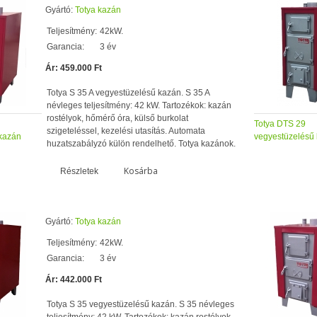
Gyártó:
Totya kazán
Teljesítmény:
42kW.
Garancia:
3 év
Ár: 459.000 Ft
Totya S 35 A vegyestüzelésű kazán. S 35 A
névleges teljesítmény: 42 kW. Tartozékok: kazán
rostélyok, hőmérő óra, külső burkolat
Totya DTS 29
szigeteléssel, kezelési utasítás. Automata
kazán
vegyestüzelésű
huzatszabályzó külön rendelhető. Totya kazánok.
Kosárba
Részletek
Gyártó:
Totya kazán
Teljesítmény:
42kW.
Garancia:
3 év
Ár: 442.000 Ft
Totya S 35 vegyestüzelésű kazán. S 35 névleges