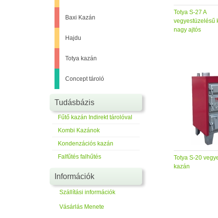
Totya S-27 A
Baxi Kazán
vegyestüzelésű 
nagy ajtós
Hajdu
Totya kazán
Concept tároló
Tudásbázis
Fűtő kazán Indirekt tárolóval
Kombi Kazánok
Kondenzációs kazán
Falfűtés falhűtés
Totya S-20 vegy
kazán
Információk
Szállítási információk
Vásárlás Menete