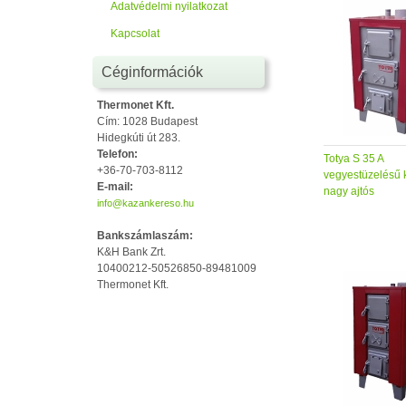
Adatvédelmi nyilatkozat
Kapcsolat
Céginformációk
Thermonet Kft.
Cím: 1028 Budapest
Hidegkúti út 283.
Telefon:
Totya S 35 A
+36-70-703-8112
vegyestüzelésű 
E-mail:
nagy ajtós
info@kazankereso.hu
Bankszámlaszám:
K&H Bank Zrt.
10400212-50526850-89481009
Thermonet Kft.