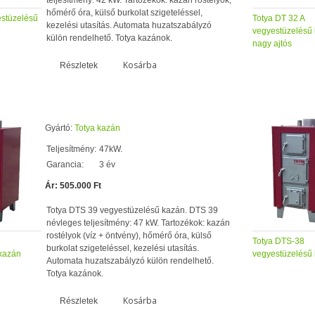
teljesítmény: 42 kW. Tartozékok: kazán rostélyok,
hőmérő óra, külső burkolat szigeteléssel,
estüzelésű
Totya DT 32 A
kezelési utasítás. Automata huzatszabályzó
vegyestüzelésű
külön rendelhető. Totya kazánok.
nagy ajtós
Kosárba
Részletek
Gyártó:
Totya kazán
Teljesítmény:
47kW.
Garancia:
3 év
Ár: 505.000 Ft
Totya DTS 39 vegyestüzelésű kazán. DTS 39
névleges teljesítmény: 47 kW. Tartozékok: kazán
rostélyok (víz + öntvény), hőmérő óra, külső
Totya DTS-38
burkolat szigeteléssel, kezelési utasítás.
kazán
vegyestüzelésű
Automata huzatszabályzó külön rendelhető.
Totya kazánok.
Kosárba
Részletek