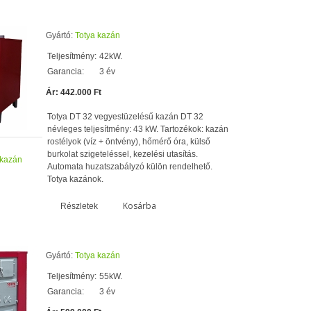
Gyártó:
Totya kazán
Teljesítmény:
42kW.
Garancia:
3 év
Ár: 442.000 Ft
Totya DT 32 vegyestüzelésű kazán DT 32
névleges teljesítmény: 43 kW. Tartozékok: kazán
rostélyok (víz + öntvény), hőmérő óra, külső
burkolat szigeteléssel, kezelési utasítás.
 kazán
Automata huzatszabályzó külön rendelhető.
Totya kazánok.
Kosárba
Részletek
Gyártó:
Totya kazán
Teljesítmény:
55kW.
Garancia:
3 év