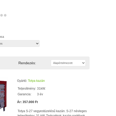
usa
Rendezés:
Gyártó:
Totya kazán
Teljesítmény:
31kW.
Garancia:
3 év
Ár: 357.000 Ft
Totya S-27 vegyestüzelésű kazán. S-27 névleges
teljesítmény: 31 kW. Tartozékok: kazán rostélyok,