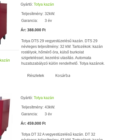
Gyártó:
Totya kazán
Teljesítmény:
32kW.
Garancia:
3 év
Ár: 388.000 Ft
Totya DTS 29 vegyestüzelésű kazán. DTS 29
névleges teljesítmény: 32 kW. Tartozékok: kazán
rostélyok, hőmérő óra, külső burkolat
szigeteléssel, kezelési utasítás. Automata
 kazán
huzatszabályzó külön rendelhető. Totya kazánok.
Kosárba
Részletek
Gyártó:
Totya kazán
Teljesítmény:
43kW.
Garancia:
3 év
Ár: 459.000 Ft
Totya DT 32 A vegyestüzelésű kazán. DT 32