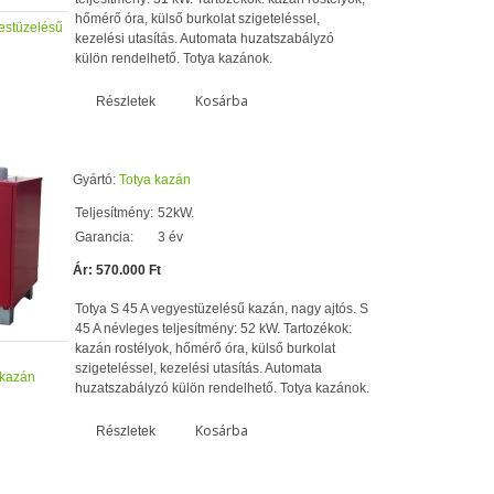
hőmérő óra, külső burkolat szigeteléssel,
estüzelésű
kezelési utasítás. Automata huzatszabályzó
külön rendelhető. Totya kazánok.
Kosárba
Részletek
Gyártó:
Totya kazán
Teljesítmény:
52kW.
Garancia:
3 év
Ár: 570.000 Ft
Totya S 45 A vegyestüzelésű kazán, nagy ajtós. S
45 A névleges teljesítmény: 52 kW. Tartozékok:
kazán rostélyok, hőmérő óra, külső burkolat
szigeteléssel, kezelési utasítás. Automata
 kazán
huzatszabályzó külön rendelhető. Totya kazánok.
Kosárba
Részletek