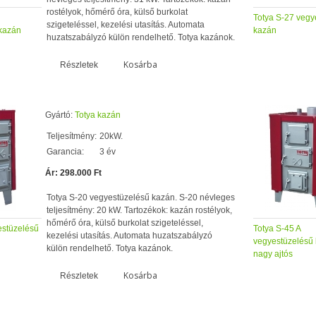
rostélyok, hőmérő óra, külső burkolat
Totya S-27 vegy
szigeteléssel, kezelési utasítás. Automata
kazán
kazán
huzatszabályzó külön rendelhető. Totya kazánok.
Kosárba
Részletek
Gyártó:
Totya kazán
Teljesítmény:
20kW.
Garancia:
3 év
Ár: 298.000 Ft
Totya S-20 vegyestüzelésű kazán. S-20 névleges
teljesítmény: 20 kW. Tartozékok: kazán rostélyok,
hőmérő óra, külső burkolat szigeteléssel,
estüzelésű
Totya S-45 A
kezelési utasítás. Automata huzatszabályzó
vegyestüzelésű
külön rendelhető. Totya kazánok.
nagy ajtós
Kosárba
Részletek