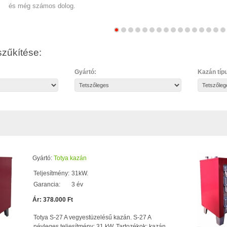
és még számos dolog.
zűkítése:
Gyártó:
Kazán típ
Gyártó:
Totya kazán
Teljesítmény:
31kW.
Garancia:
3 év
Ár: 378.000 Ft
Totya S-27 A vegyestüzelésű kazán. S-27 A
névleges teljesítmény: 31 kW. Tartozékok: kazán