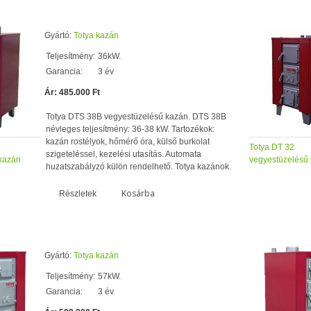
Gyártó:
Totya kazán
Teljesítmény:
36kW.
Garancia:
3 év
Ár: 485.000 Ft
Totya DTS 38B vegyestüzelésű kazán. DTS 38B
névleges teljesítmény: 36-38 kW. Tartozékok:
kazán rostélyok, hőmérő óra, külső burkolat
Totya DT 32
szigeteléssel, kezelési utasítás. Automata
kazán
vegyestüzelésű
huzatszabályzó külön rendelhető. Totya kazánok.
Kosárba
Részletek
Gyártó:
Totya kazán
Teljesítmény:
57kW.
Garancia:
3 év