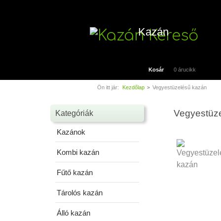
Kazán
Kosár
0 árucikk
Ön itt jár:
Kezdőlap
Vegyestüzelésű kazán
>
Vegyestüz
Kategóriák
Kazánok
Kombi kazán
Fűtő kazán
Tárolós kazán
Álló kazán