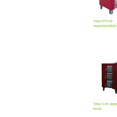
Totya DTS-49
vegyestüzelésű 
Totya S-45 vegy
kazán