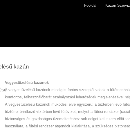
Főoldal
Kazán Szerviz
elésű kazán
Vegyestüzelésű kazánok
A vegyestüzelésű kazánok mindig is fontos szereplői voltak a fűtéstechni
komfortos, felhasználóbarát szabályozási lehetőségek megjelenésével né
A vegyestüzelésű kazánok működési elve egyszerű: a tűztérben lévő fűtőan
tűztérrel érintkező víztérben lévő fűtővizet, melyet a fűtési rendszer (radi
biztonságos és gazdaságos üzemeltetéshez sok dolgot kell szem előtt tar
használata, a fűtési rendszer átgondolt kialakítása, a szükséges biztons