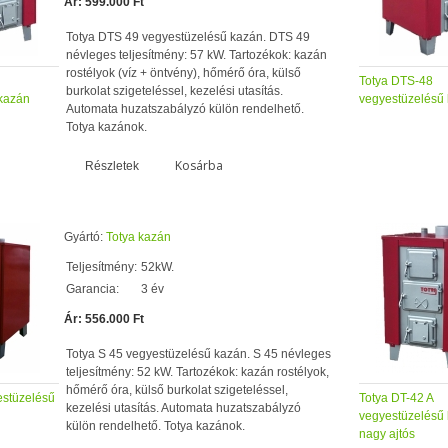
Ár: 599.000 Ft
Totya DTS 49 vegyestüzelésű kazán. DTS 49
névleges teljesítmény: 57 kW. Tartozékok: kazán
rostélyok (víz + öntvény), hőmérő óra, külső
Totya DTS-48
burkolat szigeteléssel, kezelési utasítás.
kazán
vegyestüzelésű
Automata huzatszabályzó külön rendelhető.
Totya kazánok.
Kosárba
Részletek
Gyártó:
Totya kazán
Teljesítmény:
52kW.
Garancia:
3 év
Ár: 556.000 Ft
Totya S 45 vegyestüzelésű kazán. S 45 névleges
teljesítmény: 52 kW. Tartozékok: kazán rostélyok,
hőmérő óra, külső burkolat szigeteléssel,
estüzelésű
Totya DT-42 A
kezelési utasítás. Automata huzatszabályzó
vegyestüzelésű
külön rendelhető. Totya kazánok.
nagy ajtós