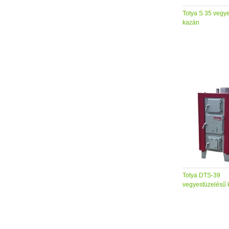
Totya S 35 vegy
kazán
Totya DTS-39
vegyestüzelésű 