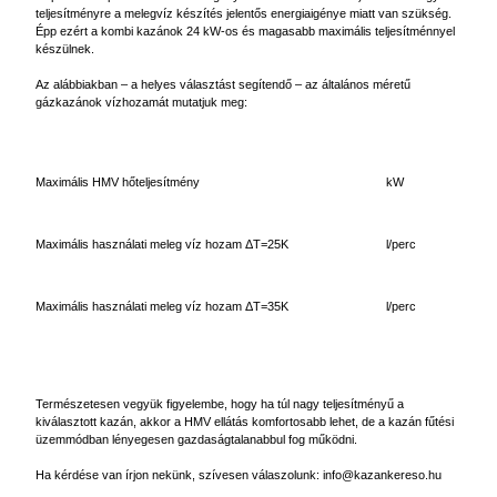
teljesítményre a melegvíz készítés jelentős energiaigénye miatt van szükség.
Épp ezért a kombi kazánok 24 kW-os és magasabb maximális teljesítménnyel
készülnek.
Az alábbiakban – a helyes választást segítendő – az általános méretű
gázkazánok vízhozamát mutatjuk meg:
Maximális HMV hőteljesítmény
kW
Maximális használati meleg víz hozam ΔT=25K
l/perc
Maximális használati meleg víz hozam ΔT=35K
l/perc
Természetesen vegyük figyelembe, hogy ha túl nagy teljesítményű a
kiválasztott kazán, akkor a HMV ellátás komfortosabb lehet, de a kazán fűtési
üzemmódban lényegesen gazdaságtalanabbul fog működni.
Ha kérdése van írjon nekünk, szívesen válaszolunk:
info@kazankereso.hu