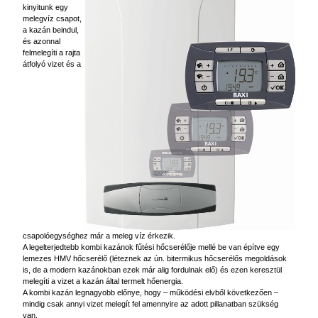
kinyitunk egy
melegvíz csapot,
a kazán beindul,
és azonnal
felmelegíti a rajta
átfolyó vizet és a
csapolóegységhez már a meleg víz érkezik.
A legelterjedtebb kombi kazánok fűtési hőcserélője mellé be van építve egy
lemezes HMV hőcserélő (léteznek az ún. bitermikus hőcserélős megoldások
is, de a modern kazánokban ezek már alig fordulnak elő) és ezen keresztül
melegíti a vizet a kazán által termelt hőenergia.
A kombi kazán legnagyobb előnye, hogy – működési elvből következően –
mindig csak annyi vizet melegít fel amennyire az adott pillanatban szükség
van.