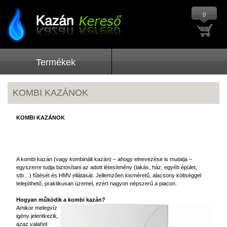
0
Termékek
KOMBI KAZÁNOK
KOMBI KAZÁNOK
A kombi kazán (vagy kombinált kazán) – ahogy elnevezése is mutatja –
egyszerre tudja biztosítani az adott létesítmény (lakás, ház, egyéb épület,
stb…) fűtését és HMV ellátását. Jellemzően kisméretű, alacsony költséggel
telepíthető, praktikusan üzemel, ezért nagyon népszerű a piacon.
Hogyan működik a kombi kazán?
Amikor melegvíz
igény jelentkezik,
azaz valahol