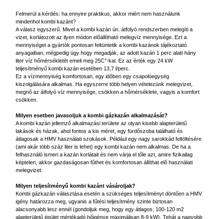
Felmerül a kérdés: ha ennyire praktikus, akkor miért nem használunk
mindenhol kombi kazánt?
A válasz egyszerű. Mivel a kombi kazán ún. átfolyó rendszerben melegíti a
vizet, korlátozott az ilyen módon előállítható melegvíz mennyisége. Ezt a
mennyiséget a gyártók pontosan feltüntetik a kombi kazánok tájékoztató
anyagaiban, mégpedig úgy hogy megadják, az adott kazán 1 perc alatt hány
liter víz hőmérsékletét emeli meg 25C°-kal. Ez az érték egy 24 kW
teljesítményű kombi kazán esetében 13,7 l/perc.
Ez a vízmennyiség komfortosan, egy időben egy csapolóegység
kiszolgálására alkalmas. Ha egyszerre több helyen vételezünk melegvizet,
megnő az átfolyó víz mennyisége, csökken a hőmérséklete, vagyis a komfort
csökken.
Milyen esetben javasoljuk a kombi gázkazán alkalmazását?
A kombi kazán jellemző alkalmazási területe az olyan kisebb alapterületű
lakások és házak, ahol fontos a kis méret, egy fürdőszoba található és
átlagosak a HMV használati szokások. Például egy nagy sarokkád feltöltésére
(ami akár több száz liter is lehet) egy kombi kazán nem alkalmas. De ha a
felhasználó ismeri a kazán korlátait és nem várja el tőle azt, amire fizikailag
képtelen, akkor gazdaságosan fűthet és komfortosan állíthat elő használati
melegvizet.
Milyen teljesítményű kombi kazánt vásároljak?
Kombi gázkazán választása esetén a szükséges teljesítményt döntően a HMV
igény határozza meg, ugyanis a fűtési teljesítmény szinte biztosan
alacsonyabb lesz ennél (gondoljuk meg, hogy egy átlagos, 100-120 m2
alapterületű épület mértékadó hőigénye maximálisan 8-9 kW). Tehát a nagyobb