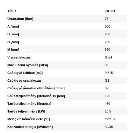
Típus
IND75F
Űrtartalom [liter]
75
A [mm]
500
B [mm]
260
H [mm]
750
M [mm]
670
Vízcsatlakozás
G3/4
Max. üzemi nyomás [MPa]
0,6
Csőkigyó felülete [m2]
0,615
Csőkigyó csatlakozás
G1
Csőkigyó áramlási ellenállása [mbar]
82
Csúcsteljesítmény [liter/első 10 perc]
125
Tartósteljesitmény [liter/óra]
450
Tartós teljesítmény [kW]
18,5
Melegvíz hőmérséklete [°C]
max. 65
Készenléti energia [kWh/24h]
39/38