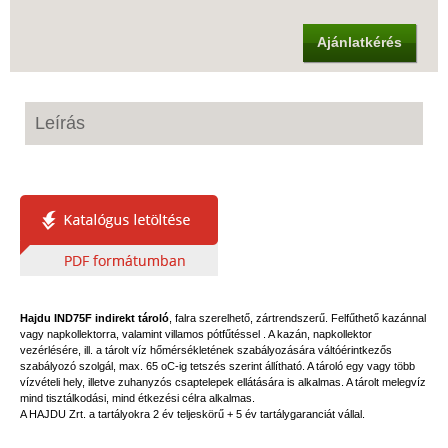
Ajánlatkérés
Leírás
Hajdu IND75F indirekt tároló
, falra szerelhető, zártrendszerű. Felfűthető kazánnal
vagy napkollektorra, valamint villamos pótfűtéssel . A kazán, napkollektor
vezérlésére, ill. a tárolt víz hőmérsékletének szabályozására váltóérintkezős
szabályozó szolgál, max. 65 oC-ig tetszés szerint állítható. A tároló egy vagy több
vízvételi hely, illetve zuhanyzós csaptelepek ellátására is alkalmas. A tárolt melegvíz
mind tisztálkodási, mind étkezési célra alkalmas.
A HAJDU Zrt. a tartályokra 2 év teljeskörű + 5 év tartálygaranciát vállal.