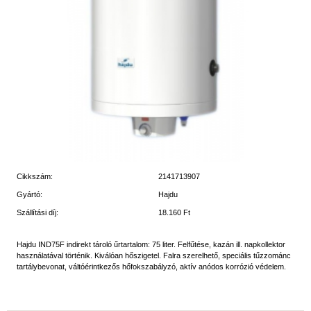
Cikkszám:
2141713907
Gyártó:
Hajdu
Szállítási díj:
18.160 Ft
Hajdu IND75F indirekt tároló űrtartalom: 75 liter. Felfűtése, kazán ill. napkollektor
használatával történik. Kiválóan hőszigetel. Falra szerelhető, speciális tűzzománc
tartálybevonat, váltóérintkezős hőfokszabályzó, aktív anódos korrózió védelem.