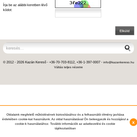
Írja be az alábbi keretben lévő
kódot:
Elküld
© 2012 - 2026 Kazán Kereső - +36-70-703-8112, +36-1-397-0007 -
info@kazankereso.hu
Váltás teljes nézetre
Oldalaink megfelelő működésének biztosításához és a felhasználói élmény javítása
érdekében cookie-kat használunk. Az oldal használatával Ön beleegyezik és hozzájárul a
x
cookie-k használatához. További információk az adatkezelési és cookie
tájékoztatóban