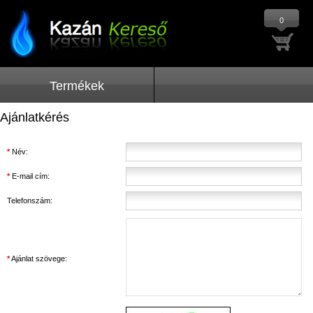
0
Termékek
Ajánlatkérés
*
Név:
*
E-mail cím:
Telefonszám:
*
Ajánlat szövege: