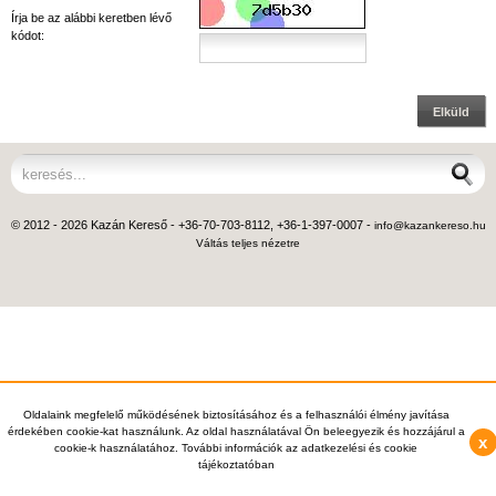
Írja be az alábbi keretben lévő
kódot:
Elküld
© 2012 - 2026 Kazán Kereső - +36-70-703-8112, +36-1-397-0007 -
info@kazankereso.hu
Váltás teljes nézetre
Oldalaink megfelelő működésének biztosításához és a felhasználói élmény javítása
érdekében cookie-kat használunk. Az oldal használatával Ön beleegyezik és hozzájárul a
x
cookie-k használatához. További információk az adatkezelési és cookie
tájékoztatóban