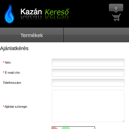
0
Termékek
Ajánlatkérés
*
Név:
*
E-mail cím:
Telefonszám:
*
Ajánlat szövege: