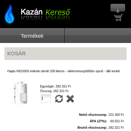
1
Termékek
KOSÁR
Hajdu IND200S indirekt tároló 200 literes - elektromospótfűtés opció - álló kivitel
Egységár:
282.321 Ft
Összeg:
282.321 Ft
Nettó részösszeg:
222.300 Ft
ÁFA (27%):
60.021 Ft
Bruttó részösszeg:
282.321 Ft