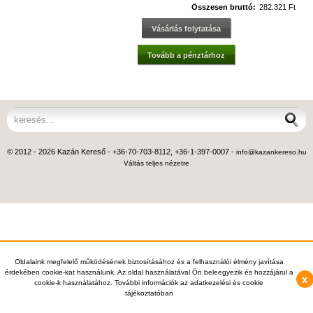
Összesen bruttó:
282.321 Ft
Vásárlás folytatása
Tovább a pénztárhoz
© 2012 - 2026 Kazán Kereső - +36-70-703-8112, +36-1-397-0007 -
info@kazankereso.hu
Váltás teljes nézetre
Oldalaink megfelelő működésének biztosításához és a felhasználói élmény javítása
érdekében cookie-kat használunk. Az oldal használatával Ön beleegyezik és hozzájárul a
x
cookie-k használatához. További információk az adatkezelési és cookie
tájékoztatóban