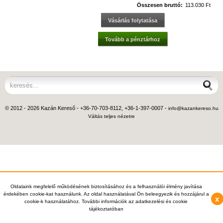
Összesen bruttó:
113.030 Ft
Vásárlás folytatása
Tovább a pénztárhoz
© 2012 - 2026 Kazán Kereső - +36-70-703-8112, +36-1-397-0007 -
info@kazankereso.hu
Váltás teljes nézetre
Oldalaink megfelelő működésének biztosításához és a felhasználói élmény javítása
érdekében cookie-kat használunk. Az oldal használatával Ön beleegyezik és hozzájárul a
x
cookie-k használatához. További információk az adatkezelési és cookie
tájékoztatóban